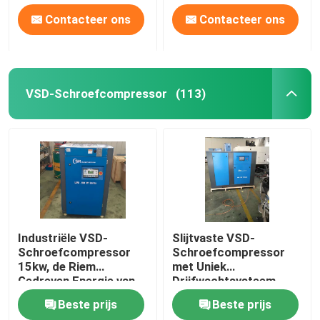
Contacteer ons
Contacteer ons
VSD-Schroefcompressor
(113)
Industriële VSD-
Slijtvaste VSD-
Schroefcompressor
Schroefcompressor
15kw, de Riem
met Uniek
Gedreven Energie van
Drijfwachtsysteem
de Luchtcompressor
Beste prijs
Beste prijs
50% - besparing