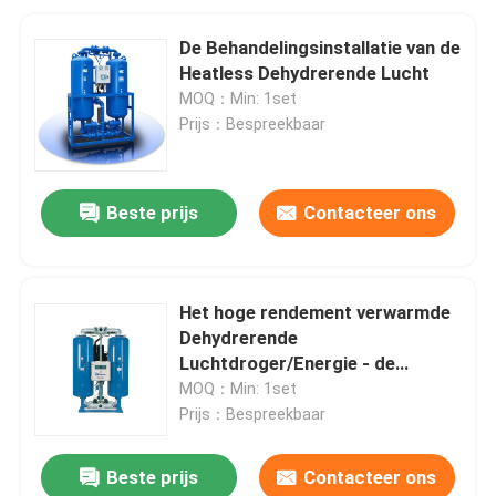
De Behandelingsinstallatie van de
Heatless Dehydrerende Lucht
MOQ：Min: 1set
Prijs：Bespreekbaar
Beste prijs
Contacteer ons
Het hoge rendement verwarmde
Dehydrerende
Luchtdroger/Energie - de
Behandeling van de besparings
MOQ：Min: 1set
Samengeperste Lucht
Prijs：Bespreekbaar
Beste prijs
Contacteer ons