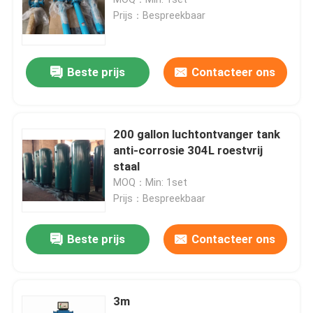
Prijs：Bespreekbaar
de compressor van de schroeflucht
Beste prijs
Contacteer ons
VSD-Schroefcompressor
Diesel Schroefcompressor
200 gallon luchtontvanger tank
anti-corrosie 304L roestvrij
staal
Compressor van de olie de Vrije Schroef
MOQ：Min: 1set
Prijs：Bespreekbaar
Olievrij Compressor
Beste prijs
Contacteer ons
Compressor van de olie de Vrije Zuurstof
3m
HET EIND VAN DE SCHROEFlucht