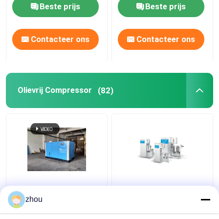
lucht
Beste prijs
Beste prijs
Contacteer ons
Contacteer ons
Olievrij Compressor
(82)
De nieuwe Compressor
Het industriële
van de de Schroeflucht
Roterende Veilige Lage
zhou
van de Generatie
Energieverbruik van de
Olievrije Lucht voor
Olie Vrije Compressor