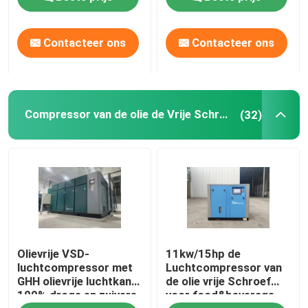
Zandstralen
Contacteer ons
Contacteer ons
Compressor van de olie de Vrije Schroef
(32)
Olievrije VSD-
11kw/15hp de
luchtcompressor met
Luchtcompressor van
GHH olievrije luchtkant,
de olie vrije Schroef
100% droge en zuivere
voor food&beverage