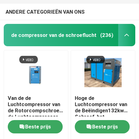
ANDERE CATEGORIEËN VAN ONS
de compressor van de schroeflucht
(236)
Van de de
Hoge de
Luchtcompressor van
Luchtcompressor van
de Rotorcompschroef
de Beëindigen132kw
de Luchtcompressor
Schroef, het
Met motor voor
Industriële
Beste prijs
Beste prijs
Gesmeerde Olie
Rotorcomp-Beëindigen
van de Schroeflucht