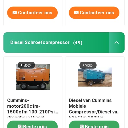
Contacteer ons
Contacteer ons
Diesel Schroefcompressor
(49)
Cummins-
Diesel van Cummins
motor200cfm-
Mobiele
1500cfm 100-210Psi
Compressor/Diesel van
draagbare Diesel
535Cfm 190Psi
Compressor
Compressor voor
Beste prijs
Beste prijs