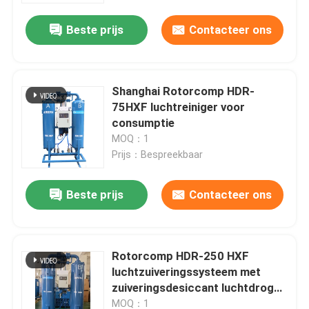
Beste prijs
Contacteer ons
Shanghai Rotorcomp HDR-
75HXF luchtreiniger voor
consumptie
MOQ：1
Prijs：Bespreekbaar
Beste prijs
Contacteer ons
Huis
Rotorcomp HDR-250 HXF
Producten
luchtzuiveringssysteem met
zuiveringsdesiccant luchtdroger
luchtreiniger
Videos
MOQ：1