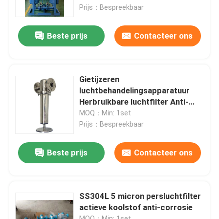
Prijs：Bespreekbaar
Ongeveer ons
Beste prijs
Contacteer ons
Fabrieksreis
Gietijzeren
Kwaliteitscontrole
luchtbehandelingsapparatuur
Herbruikbare luchtfilter Anti-
corrosie
MOQ：Min: 1set
Contacteer ons
Prijs：Bespreekbaar
Nieuws
Beste prijs
Contacteer ons
Gevallen
SS304L 5 micron persluchtfilter
actieve koolstof anti-corrosie
Verzoek om een Citaat
MOQ：Min: 1set