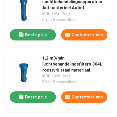
Luchtbehandelingsapparatuur
Antibacterieel Actief
Gekoelde lucht droger
Koolstoffilter 180m3/min
MOQ：Min: 1set
Prijs：Bespreekbaar
Het Materiaal van de luchtbehandeling
Beste prijs
Contacteer ons
Directe Gedreven Luchtcompressor
1,2 m3/min
de installatie van de rotsboring
luchtbehandelingsfilters 304L
roestvrij staal materiaal
MOQ：Min: 1set
Prijs：Bespreekbaar
Beste prijs
Contacteer ons