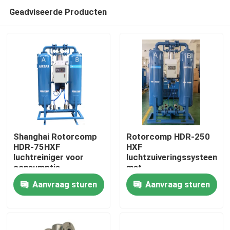
Geadviseerde Producten
Shanghai Rotorcomp
Rotorcomp HDR-250
HDR-75HXF
HXF
luchtreiniger voor
luchtzuiveringssysteem
Huis
consumptie
met
zuiveringsdesiccant
Aanvraag sturen
Aanvraag sturen
luchtdroger
Producten
luchtreiniger
Videos