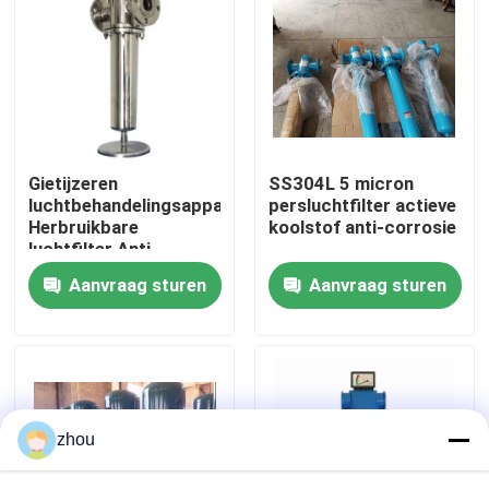
Ongeveer ons
Fabrieksreis
Gietijzeren
SS304L 5 micron
Kwaliteitscontrole
luchtbehandelingsapparatuur
persluchtfilter actieve
Herbruikbare
koolstof anti-corrosie
luchtfilter Anti-
Contacteer ons
corrosie
Aanvraag sturen
Aanvraag sturen
Nieuws
Gevallen
zhou
Verzoek om een Citaat