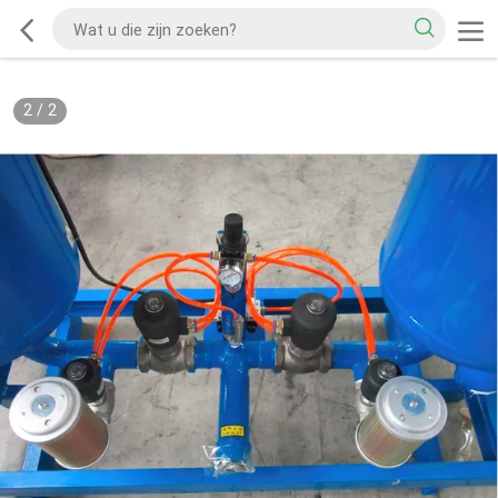
2
/
2