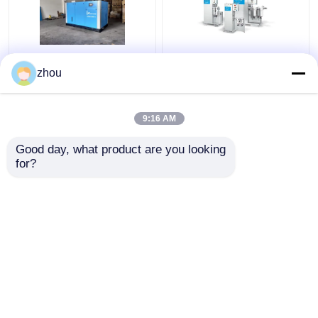
De nieuwe Compressor
Het industriële
zhou
van de de Schroeflucht
Roterende Veilige Lage
van de Generatie
Energieverbruik van de
Olievrije Lucht voor
Olie Vrije Compressor
9:16 AM
Textielvoedsel
absoluut
Beste prijs
Beste prijs
Farmaceutische
Good day, what product are you looking 
Installaties
for?
Contacteer ons
Contacteer ons
Bekijk meer
Thuis
Ongeveer ons
Contacteer ons
Desktop Site
Sitemap
Privacybeleid