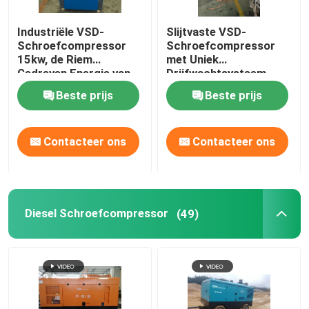
Industriële VSD-
Slijtvaste VSD-
Schroefcompressor
Schroefcompressor
15kw, de Riem
met Uniek
Gedreven Energie van
Drijfwachtsysteem
de Luchtcompressor
Beste prijs
Beste prijs
50% - besparing
Contacteer ons
Contacteer ons
Diesel Schroefcompressor
(49)