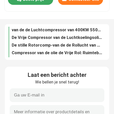
De olie Ingespoten van de Compressor Milieuproection van de Schroeflucht Elektrische Gedreven Koppeling
van de de Luchtcompressor van 400KW 550Hp Medische Schroeftype Elektrische ISO Certificatie
Ongeveer ons
De Vrije Compressor van de Luchtkoelingsolie voor Tandindustrie, TUV Certificatie
De stille Rotorcomp-van de de Rollucht van Oilless van de Schroefcompressor Toepassing van het de Compressor Medische Gas
Compressor van de olie de Vrije Rol: Ruimtebesparing & Milieuvriendelijk
Fabrieksreis
Olie Vrije Compressor voor Precisiemateriaal Productie
Klasse-0 27.5KW, Stille de Olie Vrije Compressor van 35HP voor Food&Beverage-Industrie
Kwaliteitscontrole
De riem Gedreven Ingersoll-Compressor van de de Compressor Ononderbroken Lucht van de Rand Industriële Lucht
van de de Olie Vrije Compressor van 37Kw 50Hp Stille Elektronische Industriële de Luchtcompressor Met motor
Contacteer ons
Droger van de Ingersoll de Rand Gekoelde Lucht/de Dehydrerende Droger van de Luchtcompressor
Laat een bericht achter
Super Koele 30HP-de Luchtdroger van de Energie Efficiënte Koeling voor Samengeperste Luchtbehandeling
Nieuws
We bellen je snel terug!
De gekoelde Drogere Machine van de Typelucht, Hand Kleine Luchtdroger voor Compressor
Het water koelde Gekoelde Luchtdroger, de Filters van de Luchtcompressor en Drogers
Gevallen
Superkoeling 75 pk luchtschroefcompressor met 10,7 m3/min Koelluchtdroger
Algemene Gekoelde Samengeperste Luchtdroger
Verzoek om een Citaat