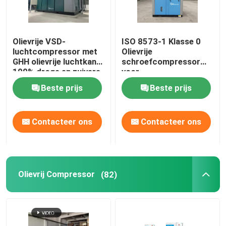
Olievrije VSD-
ISO 8573-1 Klasse 0
luchtcompressor met
Olievrije
GHH olievrije luchtkant,
schroefcompressor
100% droge en zuivere
voor
lucht
energiebesparende
Beste prijs
Beste prijs
projecten
Contacteer ons
Contacteer ons
Olievrij Compressor
(82)