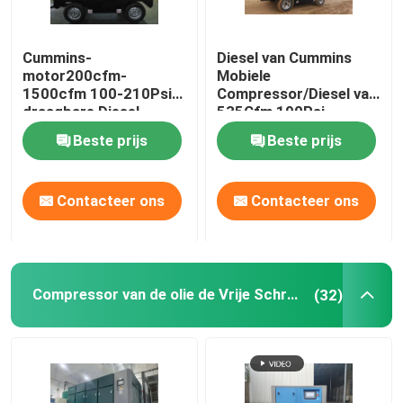
Cummins-
Diesel van Cummins
motor200cfm-
Mobiele
1500cfm 100-210Psi
Compressor/Diesel van
draagbare Diesel
535Cfm 190Psi
Compressor
Compressor voor
Beste prijs
Beste prijs
Zandstralen
Contacteer ons
Contacteer ons
Compressor van de olie de Vrije Schroef
(32)