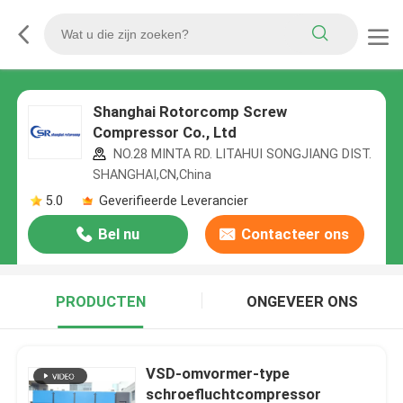
Shanghai Rotorcomp Screw
Compressor Co., Ltd
NO.28 MINTA RD. LITAHUI SONGJIANG DIST.
SHANGHAI,CN,China
5.0
Geverifieerde Leverancier
Bel nu
Contacteer ons
PRODUCTEN
ONGEVEER ONS
VSD-omvormer-type
schroefluchtcompressor