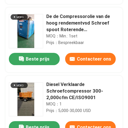
De de Compressorolie van de
hoog rendementvsd Schroef
spoot Roterende
Schroefcompressor in
MOQ：Min.: 1set
Prijs：Bespreekbaar
Beste prijs
Contacteer ons
Diesel Verklaarde
Huis
Schroefcompressor 300-
2,000cfm CE/ISO9001
MOQ：1
Producten
Prijs：5,000-30,000 USD
Videos
Beste prijs
Contacteer ons