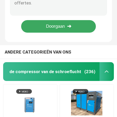
Energie - de besparing Gekoelde Droger van de de Randlucht van Luchtdroger Samengeperste Ingersoll
De voedselrang koelde Anticorrosieve Alkali van het Samengeperste Lucht het Drogere Roestvrije staal
de compressor van de schroeflucht
200Kw industrieel Gekoeld de Controles van Lucht Droger Johnson Waterkoelingssysteem
Koelde de Algemene Pneumatiek van de Ingersollrand Tarief van de Samengeperste Lucht het Drogere Hoge Verwerping
VSD-Schroefcompressor
De thermische Massa Gekoelde Drogers van de Lucht Drogere, Dehydrerende Lucht voor Samengeperste Lucht
Diesel Schroefcompressor
ANDERE CATEGORIEËN VAN ONS
Compressor van de olie de Vrije Schroef
de compressor van de schroeflucht
(236)
Olievrij Compressor
Compressor van de olie de Vrije Zuurstof
HET EIND VAN DE SCHROEFlucht