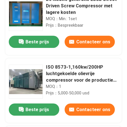
Driven Screw Compressor met
lagere kosten
MOQ：Min.: 1set
Prijs：Bespreekbaar
Beste prijs
Contacteer ons
ISO 8573-1,160kw/200HP
luchtgekoelde olievrije
compressor voor de productie
van voedingsmiddelen, dranken,
MOQ：1
medicijnen en apotheken
Prijs：5,000-50,000 usd
Beste prijs
Contacteer ons