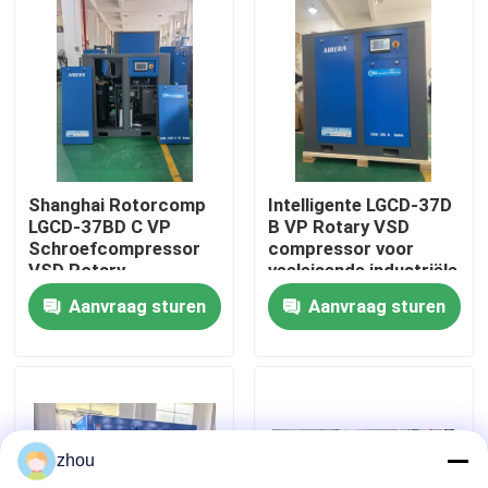
Ongeveer ons
Fabrieksreis
Kwaliteitscontrole
Shanghai Rotorcomp
Intelligente LGCD-37D
LGCD-37BD C VP
B VP Rotary VSD
Schroefcompressor
compressor voor
Contacteer ons
VSD Rotary
veeleisende industriële
Compressor voor
omgevingen
Aanvraag sturen
Aanvraag sturen
hoge luchtvochtigheid
Nieuws
Gevallen
zhou
Verzoek om een Citaat