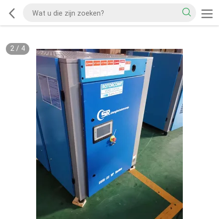
2
/
4