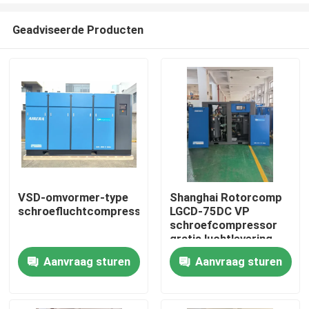
Geadviseerde Producten
VSD-omvormer-type
Shanghai Rotorcomp
schroefluchtcompressor
LGCD-75DC VP
Huis
schroefcompressor
gratis luchtlevering
Aanvraag sturen
Aanvraag sturen
Producten
Videos