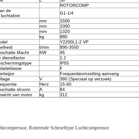
me
L
30
ROTORCOMP
van de
G1-1/4
luchtafzet
mm
1500
mm
1000
mm
1320
kg
880
odel
Y2200L1-2 VP
elheid
t/min
890-3550
schatte Macht
KW
45
 dienstfactor
1.2
schermingstype
IP55
olatieklasse
F
artwijze
Frequentieomzetting aanvang
ltage
V
380 (Speciaal op verzoek)
equentie
Herz
15-60
schatte stroom
A
84
wicht van motor
kg
312
htcompressor
,
Roterende Schroeftype Luchtcompressor