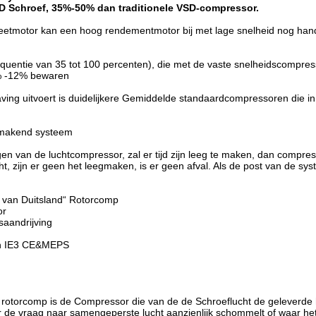
D Schroef, 35%-50% dan traditionele VSD-compressor.
motor kan een hoog rendementmotor bij met lage snelheid nog handha
uentie van 35 tot 100 percenten), die met de vaste snelheidscompre
% -12% bewaren
ing uitvoert is duidelijkere Gemiddelde standaardcompressoren die in
gmakend systeem
van de luchtcompressor, zal er tijd zijn leeg te maken, dan compress
t, zijn er geen het leegmaken, is er geen afval. Als de post van de s
t van Duitsland“ Rotorcomp
or
saandrijving
 in IE3 CE&MEPS
i rotorcomp is de Compressor die van de de Schroeflucht de geleverde
e vraag naar samengeperste lucht aanzienlijk schommelt of waar het