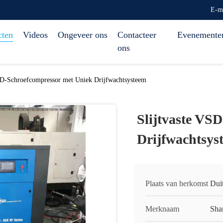
E-m
cten
Videos
Ongeveer ons
Contacteer
Evenemente
ons
SD-Schroefcompressor met Uniek Drijfwachtsysteem
Slijtvaste VS
Drijfwachtsys
Plaats van herkomst
Dui
Merknaam
Sha