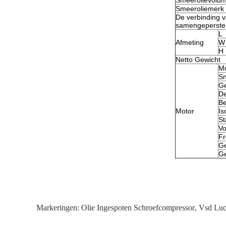
Smeerolievolu
Smeeroliemerk
De verbinding 
samengeperste 
L
Afmeting
W
H
Netto Gewicht
M
Sn
Ge
De
Be
Motor
Is
St
Vo
Fr
Ge
Ge
Markeringen:
Olie Ingespoten Schroefcompressor
,
Vsd Luc