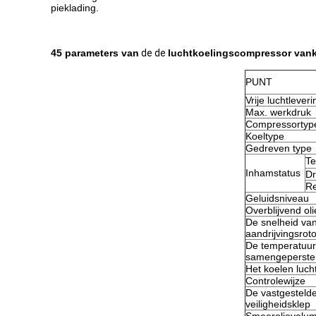
pieklading.
45 parameters van
de de
luchtkoelingscompressor va
PUNT
Vrije luchtleveri
Max. werkdruk
Compressortyp
Koeltype
Gedreven type
Te
Inhamstatus
Dr
Re
Geluidsniveau
Overblijvend ol
De snelheid va
aandrijvingsroto
De temperatuur
samengeperste 
Het koelen luch
Controlewijze
De vastgesteld
veiligheidsklep