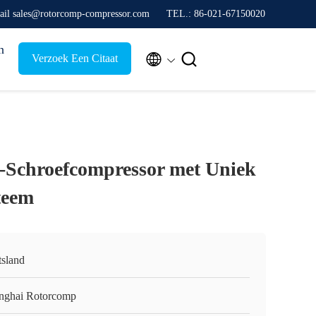
ail sales@rotorcomp-compressor.com
TEL.: 86-021-67150020
n


Verzoek Een Citaat
D-Schroefcompressor met Uniek
teem
tsland
nghai Rotorcomp