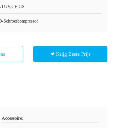
.TUV,CE,GS
-Schroefcompressor
Ons
Krijg Beste Prijs
Accessoire: