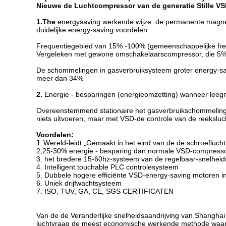
Nieuwe de Luchtcompressor van de generatie Stille VS
1.The
energysaving werkende wijze: de permanente magneet
duidelijke energy-saving voordelen.
Frequentiegebied van 15% -100% (gemeenschappelijke freq
Vergeleken met gewone omschakelaarscompressor, die 5
De schommelingen in gasverbruiksysteem groter energy-sav
meer dan 34%
2.
Energie - besparingen (energieomzetting) wanneer lee
Overeenstemmend stationaire het gasverbruikschommelingen 
niets uitvoeren, maar met VSD-de controle van de reeksluch
Voordelen:
1.
Wereld-leidt „Gemaakt in het eind van de de schroefluch
2,25-30% energie - besparing dan normale VSD-compress
3. het bredere 15-60hz-systeem van de regelbaar-snelheid
4. Intelligent touchable PLC controlesysteem
5. Dubbele hogere efficiënte VSD-energy-saving motoren
6. Uniek drijfwachtsysteem
7. ISO, TUV, GA, CE, SGS CERTIFICATEN
Van de de Veranderlijke snelheidsaandrijving van Shangha
luchtvraag de meest economische werkende methode waar d