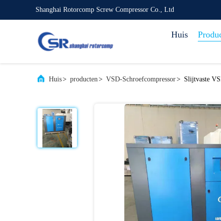
Shanghai Rotorcomp Screw Compressor Co., Ltd
Huis
Produ
Huis
>
producten
>
VSD-Schroefcompressor
>
Slijtvaste V