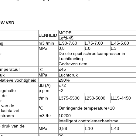
nkW VSD
MODEL
EENHEID
Lgfd-45
ng
m3 /min
1.90-7.60
1.75-7.00
1.45-5.80
MPa
0,8
1.0
1.3
e
De olie spuit schroefcompressor in
Luchtkoeling
Gedreven riem
mperatuur
≤45
℃
uk
MPa
Luchtdruk
latieve vochtigheid
≤90%
dB (A)
≤72
iegehalte
p.p.m.
≤2
n de
t/min
1375-5500
1250-5000
1115-4450
r
 van de
℃
Omringende temperature+10
luchtafzet
tstroom
m3 /hr
10200
Intelligent controlemechanisme
e druk van de
MPa
0,88
1.10
1.43