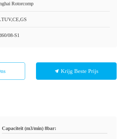
nghai Rotorcomp
.TUV,CE,GS
d60/08-S1
Ons
Krijg Beste Prijs
Capaciteit (m3/min) 8bar: