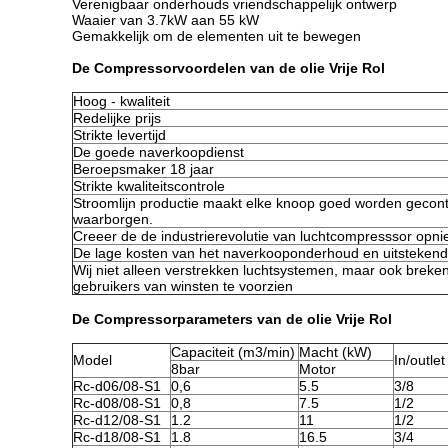
Verenigbaar onderhouds vriendschappelijk ontwerp
Waaier van 3.7kW aan 55 kW
Gemakkelijk om de elementen uit te bewegen
De Compressorvoordelen van de olie Vrije Rol
Hoog - kwaliteit
Redelijke prijs
Strikte levertijd
De goede naverkoopdienst
Beroepsmaker 18 jaar
Strikte kwaliteitscontrole
Stroomlijn productie maakt elke knoop goed worden gecont
waarborgen.
Creeer de de industrierevolutie van luchtcompresssor opni
De lage kosten van het naverkooponderhoud en uitstekende
Wij niet alleen verstrekken luchtsystemen, maar ook breke
gebruikers van winsten te voorzien
De Compressorparameters van de olie Vrije Rol
Capaciteit (m3/min)
Macht (kW)
Model
In/outlet
8bar
Motor
Rc-d06/08-S1
0,6
5.5
3/8
Rc-d08/08-S1
0,8
7.5
1/2
Rc-d12/08-S1
1.2
11
1/2
Rc-d18/08-S1
1.8
16.5
3/4