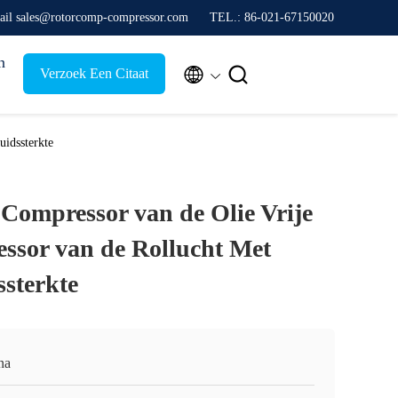
ail sales@rotorcomp-compressor.com
TEL.: 86-021-67150020
n


Verzoek Een Citaat
uidssterkte
 Compressor van de Olie Vrije
ssor van de Rollucht Met
ssterkte
na