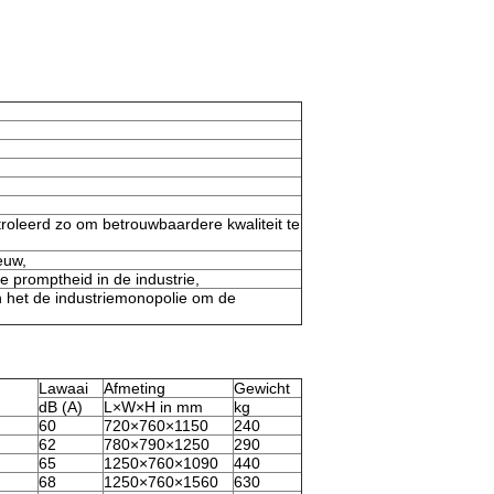
roleerd zo om betrouwbaardere kwaliteit te
euw,
 promptheid in de industrie,
n het de industriemonopolie om de
Lawaai
Afmeting
Gewicht
dB (A)
L×W×H in mm
kg
60
720×760×1150
240
62
780×790×1250
290
65
1250×760×1090
440
68
1250×760×1560
630