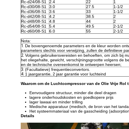
Rc-d24/08-S1
2.4
22
1
Rc-d30/08-S1
3.0
27.5
1-1/2
Rc-d36/08-S1
3.6
33
1-1/2
Rc-d42/08-S1
4.2
38.5
2
Rc-d48/08-S1
4.8
44
2
Rc-d54/08-S1
5.4
49.5
2-1/2
Rc-d60/08-S1
6.0
55
2-1/2
Nota:
1.
De bovengenoemde parameters en de kleur worden ontwo
parameters slechts voor verwijzing, zullen de definitieve 
2.
Volgens gebruikersvereisten en behoeften, om zich bij man
het oliegehalte, gewicht, verschijningsgrootte volgens de b
en de technische overeenkomst te ontwerpen heersen;
3.
(Facultatieve) frequentieconvertors.
4.
1 jaargarantie, 2 jaar garantie voor luchteind
Waarom om de Luchtcompressor van de Olie Vrije Rol t
Eenvoudigere structuur, minder die deel dragen
lagere onderhoudskosten en goedkopere prijs
lager lawaai en minder trilling
Medische apparatuur (medisch, de bron van het tandar
Het systeemmateriaal van de gasscheiding (adsorptio
Details