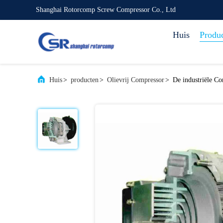
Shanghai Rotorcomp Screw Compressor Co., Ltd
Huis
Produ
Huis
>
producten
>
Olievrij Compressor
>
De industriële Co