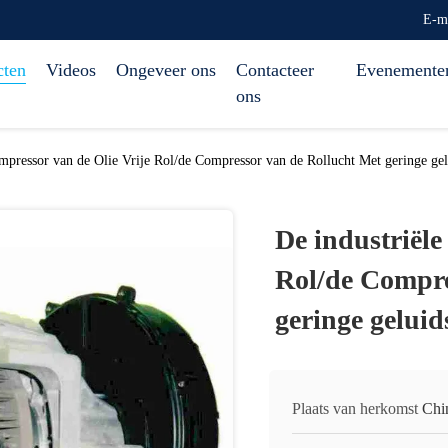
E-m
cten
Videos
Ongeveer ons
Contacteer
Evenemente
ons
mpressor van de Olie Vrije Rol/de Compressor van de Rollucht Met geringe gel
De industriële
Rol/de Compre
geringe geluid
Plaats van herkomst
Chi