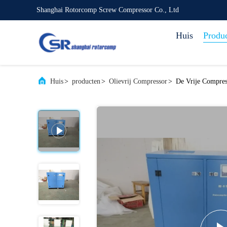
Shanghai Rotorcomp Screw Compressor Co., Ltd
Huis
Produ
Huis
>
producten
>
Olievrij Compressor
>
De Vrije Compress