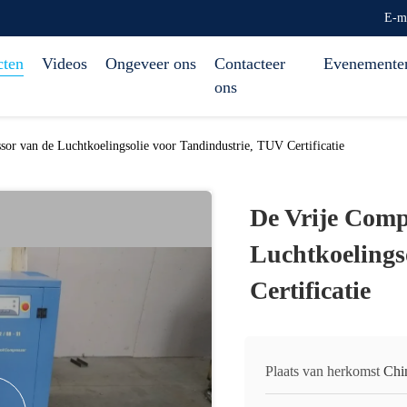
E-m
cten
Videos
Ongeveer ons
Contacteer
Evenemente
ons
or van de Luchtkoelingsolie voor Tandindustrie, TUV Certificatie
De Vrije Comp
Luchtkoelings
Certificatie
Plaats van herkomst
Chi