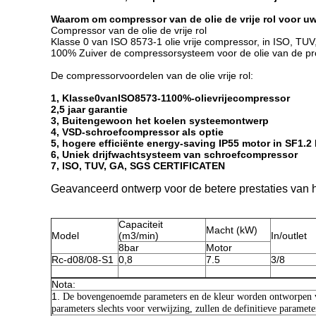
Waarom om compressor van de olie de vrije rol voor uw
Compressor van de olie de vrije rol
Klasse 0 van ISO 8573-1 olie vrije compressor, in ISO, TUV,
100% Zuiver de compressorsysteem voor de olie van de proj
De compressorvoordelen van de olie vrije rol:
1, Klasse0vanISO8573-1100%-olievrijecompressor
2,5 jaar garantie
3, Buitengewoon het koelen systeemontwerp
4, VSD-schroefcompressor als optie
5, hogere efficiënte energy-saving IP55 motor in SF1.
6, Uniek drijfwachtsysteem van schroefcompressor
7, ISO, TUV, GA, SGS CERTIFICATEN
Geavanceerd ontwerp voor de betere prestaties van
Capaciteit
Macht (kW)
Model
(m3/min)
In/outlet
8bar
Motor
Rc-d08/08-S1
0,8
7.5
3/8
Nota:
1.
De bovengenoemde parameters en de kleur worden ontworpen vo
parameters slechts voor verwijzing, zullen de definitieve paramet