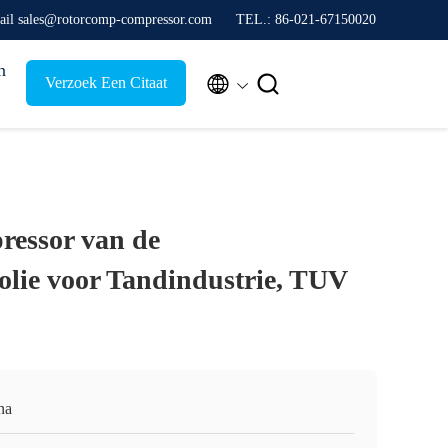
ail sales@rotorcomp-compressor.com
TEL.: 86-021-67150020
n


Verzoek Een Citaat
ressor van de
olie voor Tandindustrie, TUV
na