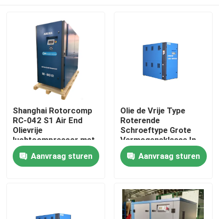
Shanghai Rotorcomp
Olie de Vrije Type
RC-042 S1 Air End
Roterende
Olievrije
Schroeftype Grote
luchtcompressor met
Vermogensklasse In
2890 Min Motor
twee stadia van de
Huis
Aanvraag sturen
Aanvraag sturen
Speed
Luchtcompressor
Producten
Videos