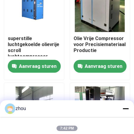
Ongeveer ons
Fabrieksreis
superstille
Olie Vrije Compressor
luchtgekoelde olievrije
voor Precisiemateriaal
scroll
Productie
Kwaliteitscontrole
luchtcompressor
Aanvraag sturen
Aanvraag sturen
Contacteer ons
Nieuws
zhou
Gevallen
7:42 PM
Verzoek om een Citaat