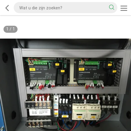
1
/
1