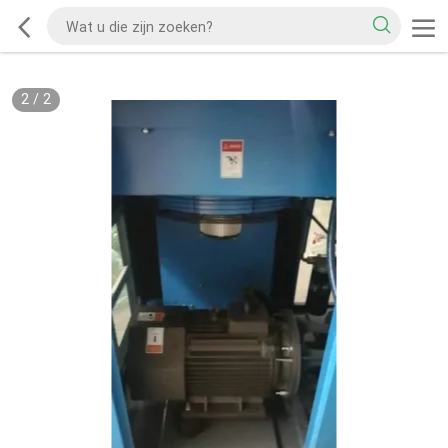
2
/
2