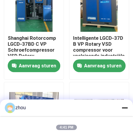
Ongeveer ons
Fabrieksreis
Shanghai Rotorcomp
Intelligente LGCD-37D
LGCD-37BD C VP
B VP Rotary VSD
Schroefcompressor
compressor voor
Kwaliteitscontrole
VSD Rotary
veeleisende industriële
Compressor voor
omgevingen
Aanvraag sturen
Aanvraag sturen
hoge luchtvochtigheid
Contacteer ons
Nieuws
zhou
Gevallen
4:41 PM
Verzoek om een Citaat