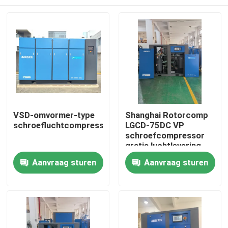
VSD-omvormer-type
Shanghai Rotorcomp
schroefluchtcompressor
LGCD-75DC VP
schroefcompressor
gratis luchtlevering
Huis
Aanvraag sturen
Aanvraag sturen
Producten
Videos