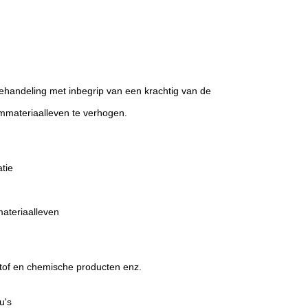
behandeling met inbegrip van een krachtig van de
mmateriaalleven te verhogen.
tie
materiaalleven
stof en chemische producten enz.
u's