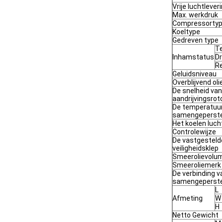
Vrije luchtlever
Max. werkdruk
Compressorty
Koeltype
Gedreven type
T
Inhamstatus
D
Re
Geluidsniveau
Overblijvend ol
De snelheid van
aandrijvingsrot
De temperatuur
samengeperste
Het koelen luc
Controlewijze
De vastgesteld
veiligheidsklep
Smeerolievolu
Smeeroliemerk
De verbinding v
samengeperste
L
Afmeting
W
H
Netto Gewicht