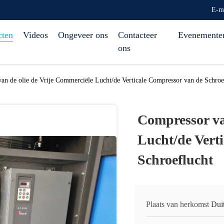
E-m
cten
Videos
Ongeveer ons
Contacteer
Evenemente
ons
an de olie de Vrije Commerciële Lucht/de Verticale Compressor van de Schro
Compressor va
Lucht/de Vert
Schroeflucht
Plaats van herkomst
Dui