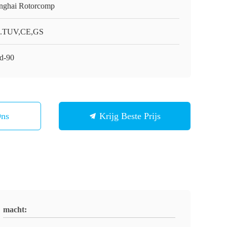
nghai Rotorcomp
.TUV,CE,GS
d-90
Ons
Krijg Beste Prijs
macht: