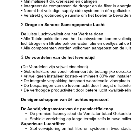
• Minimaliseert drukverliezen en dalingen
• Integreert de compressor, de droger en de filter in energ
• Neemt het volledige supply-side systeem in één gefluister-st
• Verstrekt grootmoedige ruimte om het koelen te bevorde
2.
Droge en Schone Samengeperste Lucht
De juiste Luchtkwaliteit om het Werk te doen
• Alle Totale pakketten van het Luchtsysteem komen volledi
luchtdroger en filtratie pak om water, olie en deeltjes uit de
• Alle componenten worden volkomen aangepast om de juist
3.
De voordelen van de het levenstijd
(De Voordelen zijn vrijwel eindeloos)
• Gebruiksklare eenvoud--elimineert de belangrijke oorzaken
• Vrijwel geen installeer kosten--elimineert 80% van installe
• De integrale verpakking bespaart waardevolle vloerplaats
• De besparingen van de levenmacht door hoogst efficiën
• De verhoogde productiviteit door betere lucht kwaliteit-el
De eigenschappen van
de
luchtcompressor:
De Aandrijvingsmotor van de premieefficiency
De premieefficiency sloot de Ventilator totaal Gekoel
Stabiele verrichting op lange termijn zelfs in ruwe mil
Superieure Luchtfilter
Stof verwijdering en het filtreren systeem in twee stad