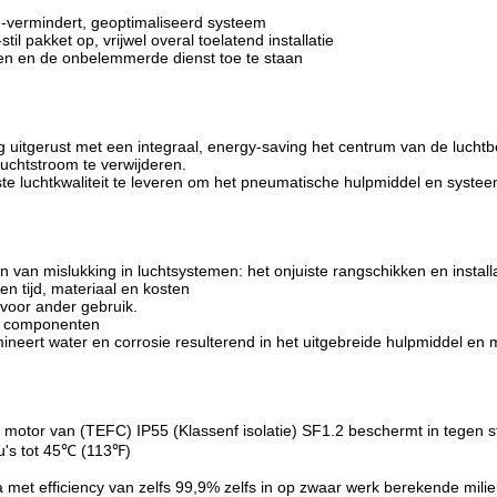
ie-vermindert, geoptimaliseerd systeem
il pakket op, vrijwel overal toelatend installatie
ren en de onbelemmerde dienst toe te staan
g uitgerust met een integraal, energy-saving het centrum van de lucht
 luchtstroom te verwijderen.
e luchtkwaliteit te leveren om het pneumatische hulpmiddel en systee
 van mislukking in luchtsystemen: het onjuiste rangschikken en installa
ren tijd, materiaal en kosten
 voor ander gebruik.
te componenten
imineert water en corrosie resulterend in het uitgebreide hulpmiddel en 
de motor van (TEFC) IP55 (Klassenf isolatie) SF1.2 beschermt in tegen 
ieu's tot 45℃ (113℉)
ia met efficiency van zelfs 99,9% zelfs in op zwaar werk berekende milie