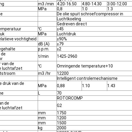
ing
m3 /min
4.20-16.50
4.80-14.30
3.00-12.00
MPa
0,8
1.0
1.3
pe
De olie spuit schroefcompressor in
Luchtkoeling
Gedreven direct
emperatuur
℃
≤45
ruk
MPa
Luchtdruk
latieve vochtigheid
≤90%
dB (A)
≤79
iegehalte
p.p.m.
≤2
 de
t/min
1425-2960
or
 van de
℃
Omringende temperature+10
 luchtafzet
htstroom
m3 /hr
12200
Intelligent controlemechanisme
e druk van de
MPa
0,88
1.10
1.43
me
L
70
ROTORCOMP
an de
G2
 luchtafzet
mm
1750
mm
1200
mm
1500
kg
2000