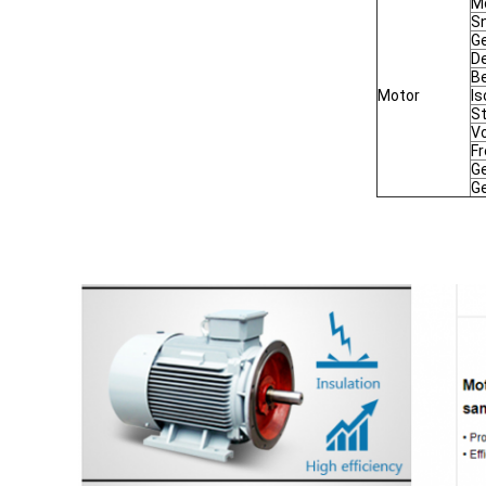
M
Sn
G
De
B
Motor
Is
St
V
Fr
G
G