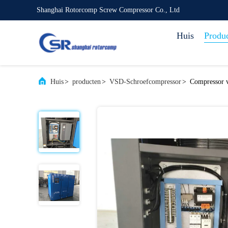
Shanghai Rotorcomp Screw Compressor Co., Ltd
Huis
Produ
Huis
>
producten
>
VSD-Schroefcompressor
>
Compressor v