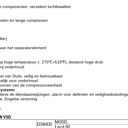
 componenten, verzekert luchtkwaliteit.
kosten en lange compressor
lter)
 van het separatorelement
p hoge temperatuur (- 270℃=518℉), bestand hoge druk
vrij onderhoud
t van Duits, veilig en betrouwbaar
kelijk voor onderhoud
 runnen van de compressoreenheid
systeem
eve de dienstaanwijzingen, alarm voor defecten en veiligheidssluiting
ce, Engelse vertoning
.
kW VSD
MODEL
EENHEID
Lgcd-90