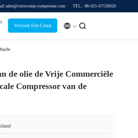
ail sales@rotorcomp-compressor.com
TEL.: 86-021-67150020
n


Verzoek Een Citaat
eflucht
n de olie de Vrije Commerciële
icale Compressor van de
tsland