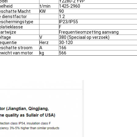
odel
Y2280-2 YVP
elheid
t/min
1425-2960
eschatte Macht
KW
90
 dienstfactor
1.2
eschermingstype
IP23/IP55
olatieklasse
F
artwijze
Frequentieomzetting aanvang
oltage
V
380 (Speciaal op verzoek)
equentie
Herz
30-120
eschatte stroom
A
166
ewicht van motor
kg
566