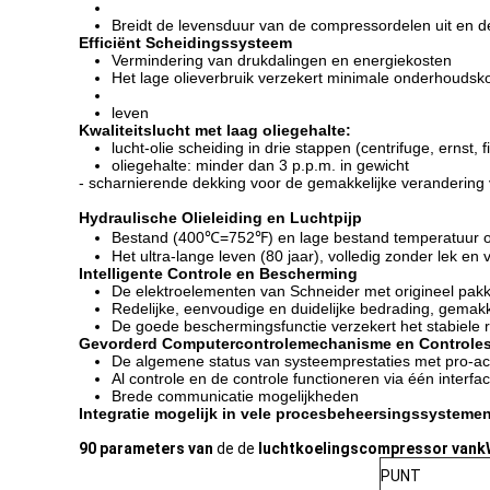
Breidt de levensduur van de compressordelen uit en de
Efficiënt Scheidingssysteem
Vermindering van drukdalingen en energiekosten
Het lage olieverbruik verzekert minimale onderhouds
leven
Kwaliteitslucht met laag oliegehalte:
lucht-olie scheiding in drie stappen (centrifuge, ernst, fi
oliegehalte: minder dan 3 p.p.m. in gewicht
- scharnierende dekking voor de gemakkelijke verandering
Hydraulische Olieleiding en Luchtpijp
Bestand (400℃=752℉) en lage bestand temperatuur o
Het ultra-lange leven (80 jaar), volledig zonder lek en 
Intelligente Controle en Bescherming
De elektroelementen van Schneider met origineel pakke
Redelijke, eenvoudige en duidelijke bedrading, gemak
De goede beschermingsfunctie verzekert het stabiele
Gevorderd Computercontrolemechanisme en Controle
De algemene status van systeemprestaties met pro-acti
Al controle en de controle functioneren via één interfa
Brede communicatie mogelijkheden
Integratie mogelijk in vele procesbeheersingssystemen
90 parameters van
de de
luchtkoelingscompressor van
PUNT