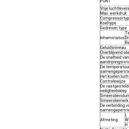
PUNT
Vrije luchtlever
Max. werkdruk
Compressorty
Koeltype
Gedreven type
T
Inhamstatus
D
Re
Geluidsniveau
Overblijvend ol
De snelheid van
aandrijvingsrot
De temperatuur
samengeperste
Het koelen luc
Controlewijze
De vastgesteld
veiligheidsklep
Smeerolievolu
Smeeroliemerk
De verbinding v
samengeperste
L
Afmeting
W
H