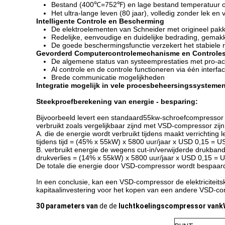
Bestand (400℃=752℉) en lage bestand temperatuur o
Het ultra-lange leven (80 jaar), volledig zonder lek en 
Intelligente Controle en Bescherming
De elektroelementen van Schneider met origineel pakke
Redelijke, eenvoudige en duidelijke bedrading, gemak
De goede beschermingsfunctie verzekert het stabiele
Gevorderd Computercontrolemechanisme en Controle
De algemene status van systeemprestaties met pro-acti
Al controle en de controle functioneren via één interfa
Brede communicatie mogelijkheden
Integratie mogelijk in vele procesbeheersingssystemen
Steekproefberekening van energie - besparing:
Bijvoorbeeld levert een standaard55kw-schroefcompressor lu
verbruikt zoals vergelijkbaar zijnd met VSD-compressor zijn
A. die de energie wordt verbruikt tijdens maakt verrichtin
tijdens tijd = (45% x 55kW) x 5800 uur/jaar x USD 0,15 = 
B. verbruikt energie de wegens cut-in/verwijderde drukband v
drukverlies = (14% x 55kW) x 5800 uur/jaar x USD 0,15 = 
De totale die energie door VSD-compressor wordt bespaard
In een conclusie, kan een VSD-compressor de elektriciteit
kapitaalinvestering voor het kopen van een andere VSD-co
30 parameters van
de de
luchtkoelingscompressor van