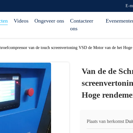
E-m
cten
Videos
Ongeveer ons
Contacteer
Evenemente
ons
hroefcompressor van de touch screenvertoning VSD de Motor van de het Hoge
Van de de Sch
screenvertoni
Hoge rendeme
Plaats van herkomst
Dui