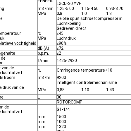
EENHEID
LGCD-30 YVP
ing
m3 /min
1.25-5.00
1.15-4.50
0.93-3.70
MPa
0,8
1.0
1.3
pe
De olie spuit schroefcompressor in
Luchtkoeling
Gedreven direct
emperatuur
℃
≤45
ruk
MPa
Luchtdruk
latieve vochtigheid
≤90%
dB (A)
≤72
iegehalte
p.p.m.
≤2
 de
t/min
1425-2930
or
 van de
℃
Omringende temperature+10
 luchtafzet
htstroom
m3 /hr
9200
Intelligent controlemechanisme
e druk van de
MPa
0,88
1.10
1.43
me
L
30
ROTORCOMP
an de
G1-1/4
 luchtafzet
mm
1500
mm
1000
mm
1320