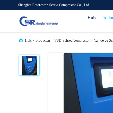
Shanghai Rotorcomp Screw Compressor Co., Ltd
Huis
Produ
Huis
>
producten
>
VSD-Schroefcompressor
>
Van de de Sc