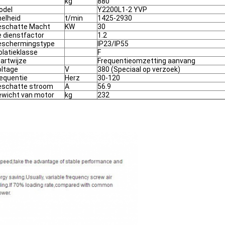
kg
880
odel
Y2200L1-2 YVP
elheid
t/min
1425-2930
eschatte Macht
KW
30
 dienstfactor
1.2
eschermingstype
IP23/IP55
olatieklasse
F
artwijze
Frequentieomzetting aanvang
oltage
V
380 (Speciaal op verzoek)
equentie
Herz
30-120
eschatte stroom
A
56.9
ewicht van motor
kg
232