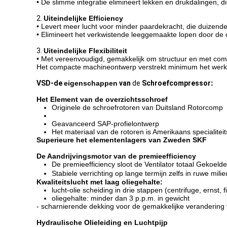
• De slimme integratie elimineert lekken en drukdalingen
2.
Uiteindelijke Efficiency
• Levert meer lucht voor minder paardekracht, die duizende
• Elimineert het verkwistende leeggemaakte lopen door de o
3.
Uiteindelijke Flexibiliteit
• Met vereenvoudigd, gemakkelijk om structuur en met com
Het compacte machineontwerp verstrekt minimum het werk
VSD-de
eigenschappen
van
de
Schroefcompressor
:
Het Element van de overzichtsschroef
Originele de schroefrotoren van Duitsland Rotorcomp
Geavanceerd SAP-profielontwerp
Het materiaal van de rotoren is Amerikaans specialiteit
Superieure het elementenlagers van Zweden SKF
De Aandrijvingsmotor van de premieefficiency
De premieefficiency sloot de Ventilator totaal Gekoel
Stabiele verrichting op lange termijn zelfs in ruwe mil
Kwaliteitslucht met laag oliegehalte:
lucht-olie scheiding in drie stappen (centrifuge, ernst, fi
oliegehalte: minder dan 3 p.p.m. in gewicht
- scharnierende dekking voor de gemakkelijke verandering
Hydraulische Olieleiding en Luchtpijp