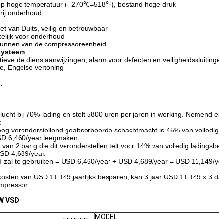
p hoge temperatuur (- 270℃=518℉), bestand hoge druk
vrij onderhoud
t van Duits, veilig en betrouwbaar
kelijk voor onderhoud
 runnen van de compressoreenheid
systeem
eve de dienstaanwijzingen, alarm voor defecten en veiligheidssluiting
ce, Engelse vertoning
.
cht bij 70%-lading en stelt 5800 uren per jaren in werking. Nemend el
:
g leeg veronderstellend geabsorbeerde schachtmacht is 45% van volledi
USD 6,460/year leegmaken.
an 2 bar.g die dit veronderstellen telt voor 14% van volledig ladingsbed
USD 4,689/year.
 zal te gebruiken = USD 6,460/year + USD 4,689/year = USD 11,149/ye
skosten van USD 11.149 jaarlijks besparen, kan 3 jaar USD 11.149 x 3
mpressor.
kW VSD
MODEL