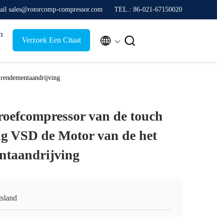
ail sales@rotorcomp-compressor.com
TEL.: 86-021-67150020
n


Verzoek Een Citaat
 rendementaandrijving
roefcompressor van de touch
ng VSD de Motor van de het
ntaandrijving
tsland