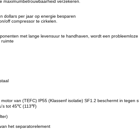
, die maximumbetrouwbaarheid verzekeren.
n dollars per jaar op energie besparen
n/off compressor te cirkelen.
ponenten met lange levensuur te handhaven, wordt een probleemloze ve
 ruimte
staal
de motor van (TEFC) IP55 (Klassenf isolatie) SF1.2 beschermt in tegen 
ieu's tot 45℃ (113℉)
lter)
 van het separatorelement