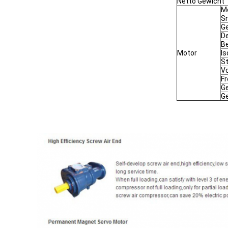
Netto Gewicht
M
Sn
G
De
B
Motor
Is
St
V
Fr
G
G