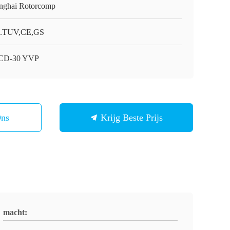
nghai Rotorcomp
.TUV,CE,GS
CD-30 YVP
Ons
Krijg Beste Prijs
macht: