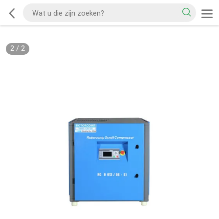
2
/
2