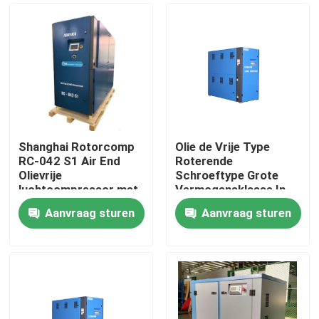
Shanghai Rotorcomp
Olie de Vrije Type
RC-042 S1 Air End
Roterende
Olievrije
Schroeftype Grote
luchtcompressor met
Vermogensklasse In
2890 Min Motor
twee stadia van de
Aanvraag sturen
Aanvraag sturen
Speed
Luchtcompressor
Huis
Producten
Videos