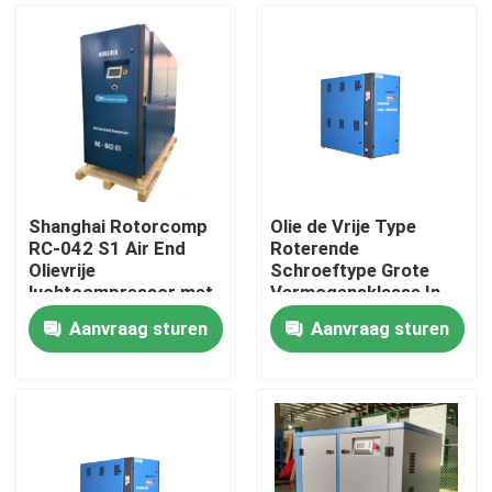
Shanghai Rotorcomp
Olie de Vrije Type
RC-042 S1 Air End
Roterende
Olievrije
Schroeftype Grote
luchtcompressor met
Vermogensklasse In
2890 Min Motor
twee stadia van de
Aanvraag sturen
Aanvraag sturen
Speed
Luchtcompressor
Huis
Producten
Videos