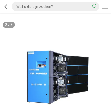
2
/
3