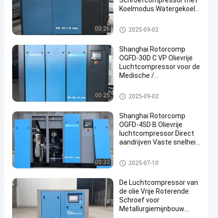
Schroefcompressor met
Koelmodus Watergekoeld
en Directe Aandrijving
Compressor van de olie de Vrij
00:26
2025-09-02
e Schroef
Shanghai Rotorcomp
OGFD-30D C VP Olievrije
Luchtcompressor voor de
Medische /
Farmaceutische /
Voedingsindustrie Geen
Compressor van de olie de Vrij
00:25
2025-09-02
Olieverontreiniging
e Schroef
Energie
Shanghai Rotorcomp
OGFD-45D B Olievrije
luchtcompressor Direct
aandrijven Vaste snelheid
Variabele snelheid voor
industriële
Compressor van de olie de Vrij
00:33
2025-07-10
e Schroef
De Luchtcompressor van
de olie Vrije Roterende
Schroef voor
Metallurgiemijnbouw
10hp - 100hp