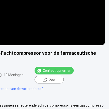
roefluchtcompressor voor de farmaceutische
Contact opnemen
18 Meningen
Deel
essor van de waterschroef
assingen een roterende schroefcompressor is een gascompressor