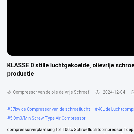
KLASSE 0 stille luchtgekoelde, olievrije sch
productie
Compressor van de olie de Vrije Schroef
2024-12-04
#
37kw de Compressor van de schroeflucht
#
40L de Luchtcompr
#
5.0m3/Min Screw Type Air Compressor
compressorverplaatsing tot 100% Schroefluchtcompressor Toep