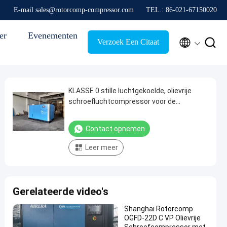
E-mail sales@rotorcomp-compressor.com
TEL.: 86-021-67150020
er
Evenementen


Verzoek Een Citaat
KLASSE 0 stille luchtgekoelde, olievrije
schroefluchtcompressor voor de
farmaceutische productie
Contact opnemen
Leer meer
Gerelateerde video's
Shanghai Rotorcomp
OGFD-22D C VP Olievrije