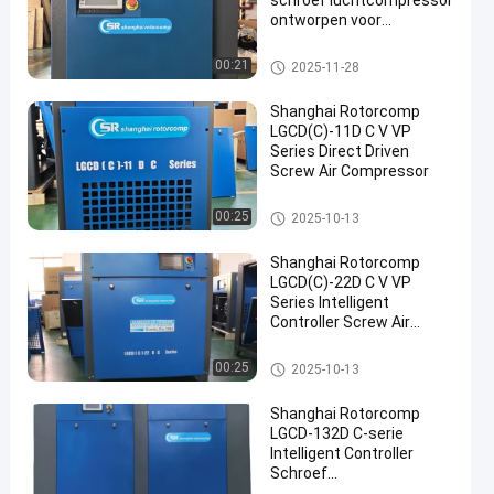
schroef luchtcompressor
ontworpen voor
industriële
luchtcompressie en
de compressor van de schroefl
00:21
2025-11-28
energiebesparing
ucht
Shanghai Rotorcomp
LGCD(C)-11D C V VP
Series Direct Driven
Screw Air Compressor
de compressor van de schroefl
00:25
2025-10-13
ucht
Shanghai Rotorcomp
LGCD(C)-22D C V VP
Series Intelligent
Controller Screw Air
Compressor Motor for
Optimal Energy Savings
de compressor van de schroefl
00:25
2025-10-13
ucht
Shanghai Rotorcomp
LGCD-132D C-serie
Intelligent Controller
Schroef
luchtcompressor voor