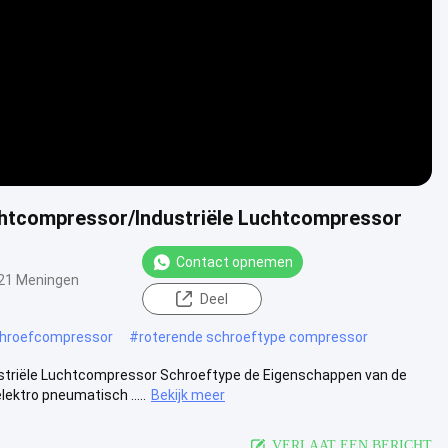
uchtcompressor/Industriële Luchtcompressor
Contact opnemen
21 Meningen
Deel
Schroefcompressor
#
roterende schroeftype compressor
striële Luchtcompressor Schroeftype de Eigenschappen van de
ktro pneumatisch .....
Bekijk meer
VERLAAT EEN BERICHT