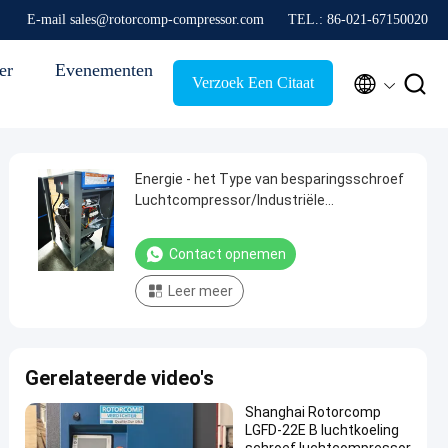
E-mail sales@rotorcomp-compressor.com
TEL.: 86-021-67150020
er
Evenementen


Verzoek Een Citaat
Energie - het Type van besparingsschroef
Luchtcompressor/Industriële
Luchtcompressor
Contact opnemen
Leer meer
Gerelateerde video's
Shanghai Rotorcomp
LGFD-22E B luchtkoeling