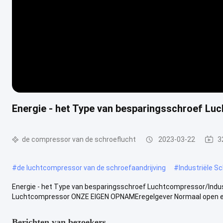
Energie - het Type van besparingsschroef L
de compressor van de schroeflucht
2023-03-22
3
#
de luchtcompressor van de schroefaandrijving
#
Industriële 
Energie - het Type van besparingsschroef Luchtcompressor/Indu
Luchtcompressor ONZE EIGEN OPNAMEregelgever Normaal open ele
Berichten van bezoekers