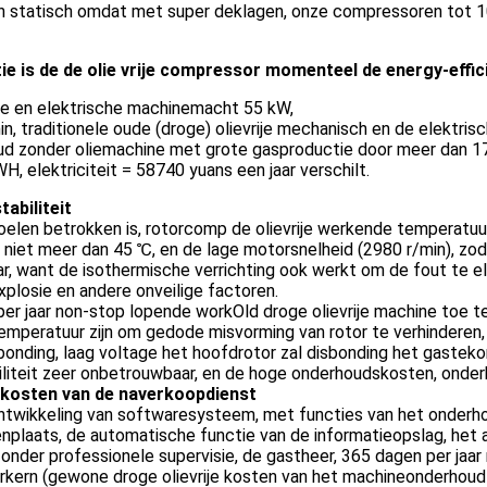
gen statisch omdat met super deklagen, onze compressoren tot 1
 is de de olie vrije compressor momenteel de energy-effic
e en elektrische machinemacht 55 kW,
, traditionele oude (droge) olievrije mechanisch en de elektrisc
e oud zonder oliemachine met grote gasproductie door meer dan 1
 elektriciteit = 58740 yuans een jaar verschilt.
tabiliteit
koelen betrokken is, rotorcomp de olievrije werkende temperatu
 niet meer dan 45 ℃, en de lage motorsnelheid (2980 r/min), zod
, want de isothermische verrichting ook werkt om de fout te eli
plosie en andere onveilige factoren.
 per jaar non-stop lopende workOld droge olievrije machine toe
peratuur zijn om gedode misvorming van rotor te verhinderen,
bonding, laag voltage het hoofdrotor zal disbonding het gasteko
biliteit zeer onbetrouwbaar, en de hoge onderhoudskosten, onder
e kosten van de naverkoopdienst
ntwikkeling van softwaresysteem, met functies van het onderh
enplaats, de automatische functie van de informatieopslag, he
onder professionele supervisie, de gastheer, 365 dagen per jaar
terkern (gewone droge olievrije kosten van het machineonderhoud