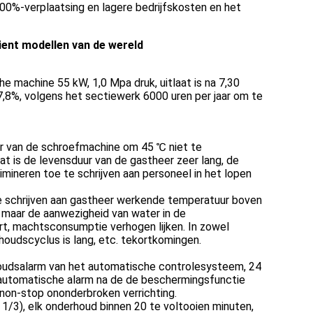
00%-verplaatsing en lagere bedrijfskosten en het
ient modellen van de wereld
he machine 55 kW, 1,0 Mpa druk, uitlaat is na 7,30
7,8%, volgens het sectiewerk 6000 uren per jaar om te
ur van de schroefmachine om 45 ℃ niet te
at is de levensduur van de gastheer zeer lang, de
mineren toe te schrijven aan personeel in het lopen
 te schrijven aan gastheer werkende temperatuur boven
 maar de aanwezigheid van water in de
rt, machtsconsumptie verhogen lijken. In zowel
houdscyclus is lang, etc. tekortkomingen.
oudsalarm van het automatische controlesysteem, 24
t automatische alarm na de de beschermingsfunctie
 non-stop ononderbroken verrichting.
 1/3), elk onderhoud binnen 20 te voltooien minuten,