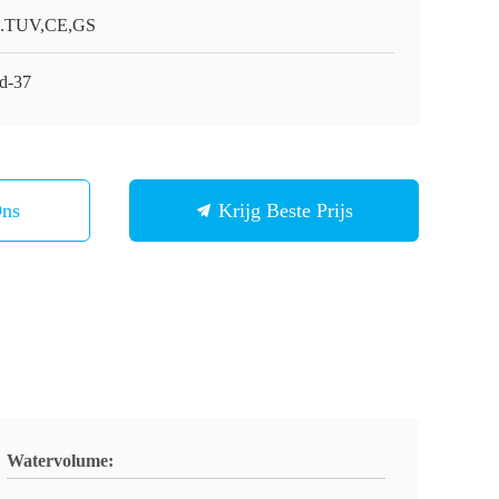
.TUV,CE,GS
d-37
Ons
Krijg Beste Prijs
Watervolume: