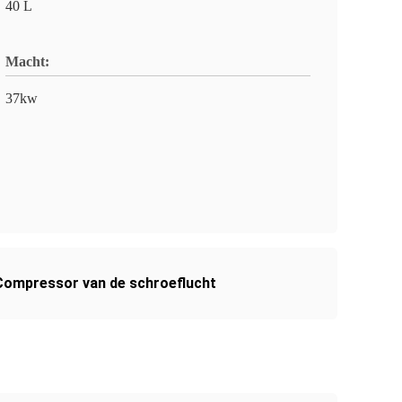
40 L
Macht:
37kw
Compressor van de schroeflucht