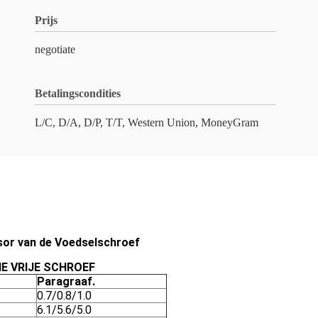
Prijs
negotiate
Betalingscondities
L/C, D/A, D/P, T/T, Western Union, MoneyGram
sor van de Voedselschroef
IE VRIJE SCHROEF
Paragraaf.
0.7/0.8/1.0
6.1/5.6/5.0