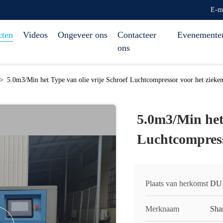
E-m
cten
Videos
Ongeveer ons
Contacteer
Evenemente
ons
>
5.0m3/Min het Type van olie vrije Schroef Luchtcompressor voor het zieke
5.0m3/Min het 
Luchtcompress
Plaats van herkomst
DU
Merknaam
Sha