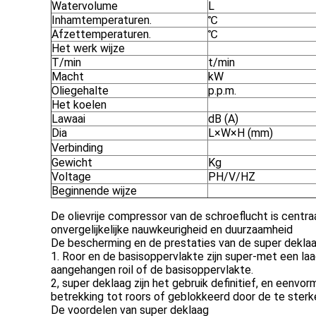
Watervolume
L
Inhamtemperaturen.
℃
Afzettemperaturen.
℃
Het werk wijze
T/min
t/min
Macht
kW
Oliegehalte
p.p.m.
Het koelen
Lawaai
dB (A)
Dia
L×W×H (mm)
Verbinding
Gewicht
Kg
Voltage
PH/V/HZ
Beginnende wijze
De olievrije compressor van de schroeflucht is centra
onvergelijkelijke nauwkeurigheid en duurzaamheid
De bescherming en de prestaties van de super dekla
1. Roor en de basisoppervlakte zijn super-met een laa
aangehangen roil of de basisoppervlakte.
2, super deklaag zijn het gebruik definitief, en een
betrekking tot roors of geblokkeerd door de te sterk
De voordelen van super deklaag