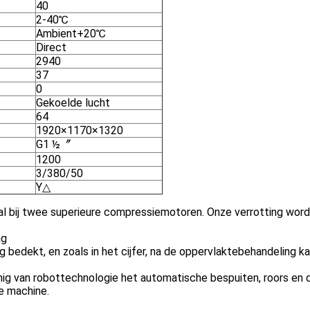
40
2-40℃
Ambient+20℃
Direct
2940
37
0
Gekoelde lucht
64
1920×1170×1320
G1 ½〞
1200
3/380/50
Y△
al bij twee superieure compressiemotoren. Onze verrotting wordt
ag
g bedekt, en zoals in het cijfer, na de oppervlaktebehandeling 
vormig van robottechnologie het automatische bespuiten, roors en
e machine.