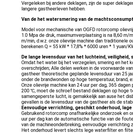
Vergeleken bij andere deklagen, zijn de super dekla
langere gastheerleven hebben.
Van de het watersmering van de machtsconsumptie
Model voor mechanische van OGFD rotorcomp olievrij
1.0 Mpa de druk, maximumverplaatsing is na 8,60 m/min
m/min, d.w.z. onze olievrije machine dan traditionel
berekenen Q = 55 kW * 17,8% * 6000 uren * 1 yuan/KWH,
De lange levensduur van het luchteind, veiligheid, s
Omdat het water bij het verzegelen, smering en het 
overschrijden; Alle delen werken in de voorwaarde van
gastheer theoretische geplande levensduur van 25 jaar
onder de brandwonden op hoge temperatuur, brand, ex
Onze olievrije machine kan 24 uur per dag, 365 dagen
200 ℃, moet de schroef bestand deklagen op hoge tem
samengeperste lucht, is gemakkelijk aan ause het dis
gevallen is de levensduur van de gastheer als de sta
Eenvoudige verrichting, geschikt onderhoud, lag
Gebruikend rotorcomp onafhankelijke onderzoek en o
uur per dag kan de automatische functie van de fout
van de machineonderbreking, eenvoudige verrichting z
Het onderhoud levert slechts lege waterfilter en fil