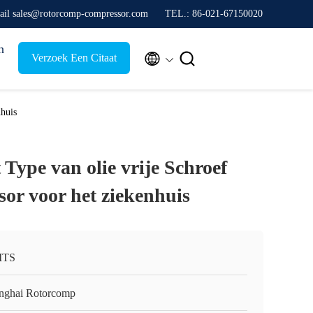
ail sales@rotorcomp-compressor.com
TEL.: 86-021-67150020
n


Verzoek Een Citaat
nhuis
Type van olie vrije Schroef
or voor het ziekenhuis
ITS
nghai Rotorcomp