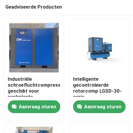
Geadviseerde Producten
Industriële
Intelligente
schroefluchtcompressor
gecontroleerde
geschikt voor
rotorcomp LGSD-30-
Huis
werkplaats
serie
Energiebesparende
Aanvraag sturen
Aanvraag sturen
roterende
Producten
luchtschroefcompressor
Videos