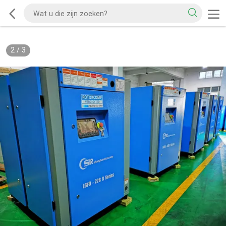
2
/
3