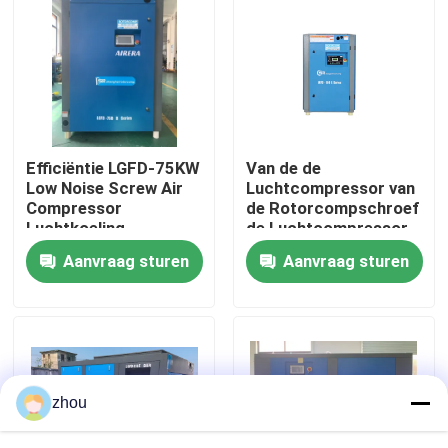
Ongeveer ons
Fabrieksreis
Efficiëntie LGFD-75KW
Van de de
Kwaliteitscontrole
Low Noise Screw Air
Luchtcompressor van
Compressor
de Rotorcompschroef
Luchtkoeling
de Luchtcompressor
Contacteer ons
Met motor voor
Aanvraag sturen
Aanvraag sturen
Gesmeerde Olie
Nieuws
Gevallen
zhou
Verzoek om een Citaat