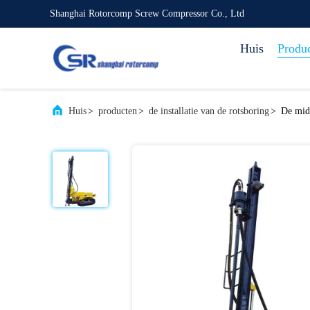
Shanghai Rotorcomp Screw Compressor Co., Ltd
Huis
Produ
Huis
>
producten
>
de installatie van de rotsboring
>
De mid