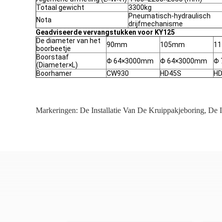
Totaal gewicht
3300kg
Pneumatisch-hydraulisch
Nota
drijfmechanisme
Geadviseerde vervangstukken voor KY125
De diameter van het
90mm
105mm
1
boorbeetje
Boorstaaf
Φ 64×3000mm
Φ 64×3000mm
Φ
(Diameter×L)
Boorhamer
CW930
HD45S
H
Markeringen:
De Installatie Van De Kruippakjeboring
,
De I