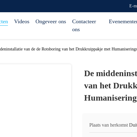
E-m
cten
Videos
Ongeveer ons
Contacteer
Evenemente
ons
deninstallatie van de de Rotsboring van het Drukkruippakje met Humanisering
De middeninst
van het Drukk
Humanisering
Plaats van herkomst
Dui