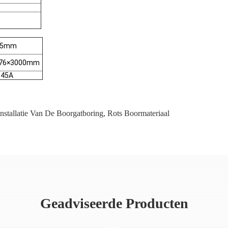
15mm
 76×3000mm
D45A
nstallatie Van De Boorgatboring
,
Rots Boormateriaal
Geadviseerde Producten