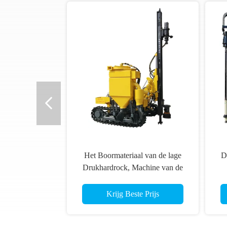
Het Boormateriaal van de lage
De
Drukhardrock, Machine van de
het Kruippakjeboor van Eco de
M
Vriendschappelijke
Krijg Beste Prijs