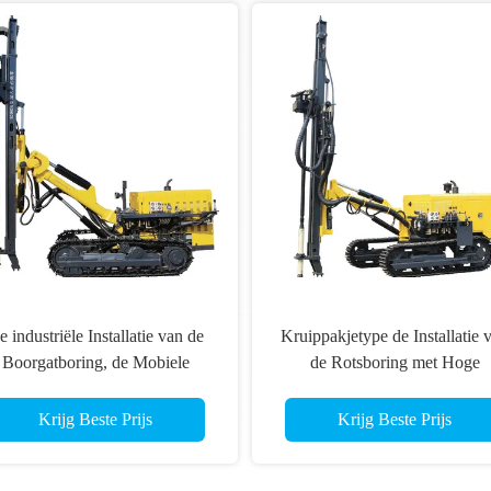
 industriële Installatie van de
Kruippakjetype de Installatie 
Boorgatboring, de Mobiele
de Rotsboring met Hoge
achine van de Boorgatboring
Omwentelingssnelheid, Larg
Aandrijvingslengte
Krijg Beste Prijs
Krijg Beste Prijs