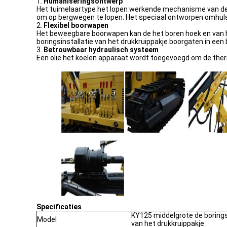
1.
Humaniseringsontwerp
Het tuimelaartype het lopen werkende mechanisme van deze 
om op bergwegen te lopen. Het speciaal ontworpen omhulsel
2.
Flexibel boorwapen
Het beweegbare boorwapen kan de het boren hoek en van he
boringsinstallatie van het drukkruippakje boorgaten in een
3.
Betrouwbaar hydraulisch systeem
Een olie het koelen apparaat wordt toegevoegd om de therm
Specificaties
KY125 middelgrote de borings
Model
van het drukkruippakje