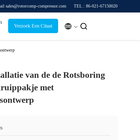
ail sales@rotorcomp-compressor.com
TEL.: 86-021-67150020
n


Verzoek Een Citaat
sontwerp
allatie van de de Rotsboring
ruippakje met
sontwerp
ts