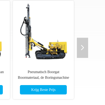
van
Pneumatisch Boorgat
Boormateriaal, de Boringsmachine
-
van het Waterboorgat
Krijg Beste Prijs