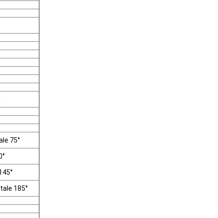
m
ale 75°
0°
 145°
tale 185°