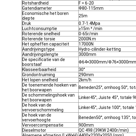
Rotshardheid
F = 6-20
Gatendiameter
Ф80-115mm
Economische het boren
25m
diepte
Druk
0.7-1.4Mpa
Luchtconsumptie
≥15m ³ /min
Roterende snelheid
0-65r/min
Roterende torsie
2000N.m
Het opheffen capaciteit
17000N
Aandrijvingstype
Hydro-cilinder-ketting
Aandrijvingslengte
3000mm
De specificatie van de
Φ64×3000mm/Φ76×3000m
boorstaaf
Klasseerbaarheid
30°
Grondontruiming
290mm
Het lopen snelheid
2km/h
De toenemende hoeken van
Beneden25°, omhoog 50°, tot
het boorwapen
De schommelingshoek van
Linker45°, Juiste 45°, totale 9
het boorwapen
De hoek van de
Linker45°, Juiste 100°, totale
vervoerschommeling
De hoek van de
Beneden50°, omhoog 135°, to
vervoerhoogte
Vervoercompensatie
900mm
Dieselmotor
QC 498 (39KW 2400r/min)
Algemene afmeting (L×W×H)
4400×2200×2050 (mm)