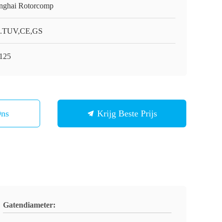
nghai Rotorcomp
.TUV,CE,GS
125
Ons
Krijg Beste Prijs
Gatendiameter: