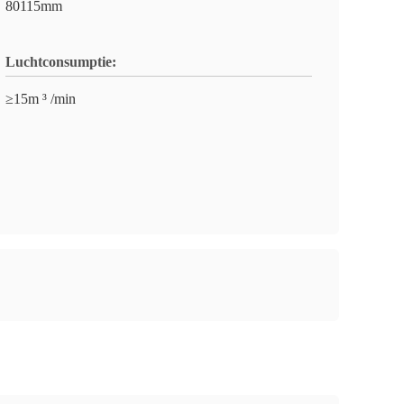
80115mm
Luchtconsumptie:
≥15m ³ /min