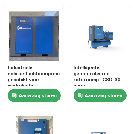
Industriële
Intelligente
schroefluchtcompressor
gecontroleerde
geschikt voor
rotorcomp LGSD-30-
werkplaats
serie
Energiebesparende
Huis
Aanvraag sturen
Aanvraag sturen
roterende
luchtschroefcompressor
Producten
Videos