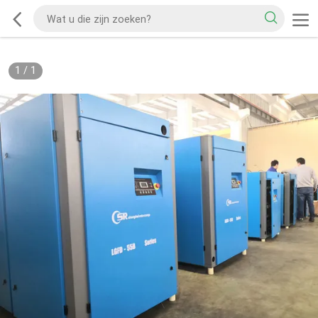
1
/
1