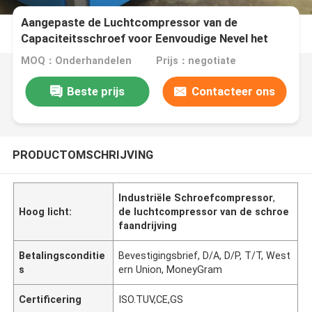
Aangepaste de Luchtcompressor van de
Capaciteitsschroef voor Eenvoudige Nevel het
Schilderen Cyclus Met lange levensuur
MOQ：Onderhandelen
Prijs：negotiate
Beste prijs
Contacteer ons
PRODUCTOMSCHRIJVING
Industriële Schroefcompressor
,
Hoog licht:
de luchtcompressor van de schroe
faandrijving
Betalingsconditie
Bevestigingsbrief, D/A, D/P, T/T, West
s
ern Union, MoneyGram
Certificering
ISO.TUV,CE,GS