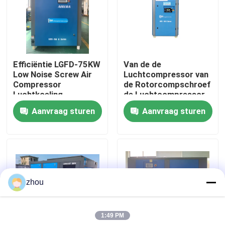
Ongeveer ons
Fabrieksreis
Efficiëntie LGFD-75KW
Van de de
Low Noise Screw Air
Luchtcompressor van
Compressor
de Rotorcompschroef
Kwaliteitscontrole
Luchtkoeling
de Luchtcompressor
Met motor voor
Aanvraag sturen
Aanvraag sturen
Gesmeerde Olie
Contacteer ons
Nieuws
zhou
Gevallen
1:49 PM
Verzoek om een Citaat