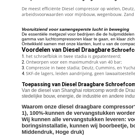
De meest efficiënte Diesel compressor op wielen, Deutz,
arbeidsvoorwaarden voor mijnbouw, wegenbouw. Zand h
Vooruitziend voor samengeperste lucht in beweging
De essentiële metgezel voor bedrijven die de hulpmiddelen
gamma van luchtcompressoren klaar te gaan, en klaar zic
Ontwikkeld samen met onze klanten, kunt u van de compact
Voordelen van Diesel Draagbare
Schroefc
het schroefblok in twee stadia is gepatenteerd;
1.
Ontworpen voor een maximumdruk van 40 bar;
2.
Compressie in twee stadia; Deutz, Cummins, en Yuc
3.
SKF-de lagers, leiden aandrijving, geen lawaaitoestell
4.
Toepassing van Diesel Draagbare Schroefco
Van de diesel van Shanghai rotorcomp wordt de Draa
stedelijke bouw, energie, de industrie en andere indu
Waarom onze diesel draagbare compressor
1), 100%-kunnen de vervangstukken worden
Wij kunnen alle vervangstukken leveren: voor 
boringsinstallatie, kunnen wij boorbeetje, 
Middendruk, Hoge druk)