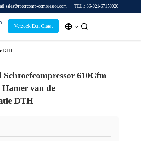
ail sales@rotorcomp-compressor.com
TEL.: 86-021-67150020
n


Verzoek Een Citaat
tie DTH
l Schroefcompressor 610Cfm
e Hamer van de
latie DTH
na