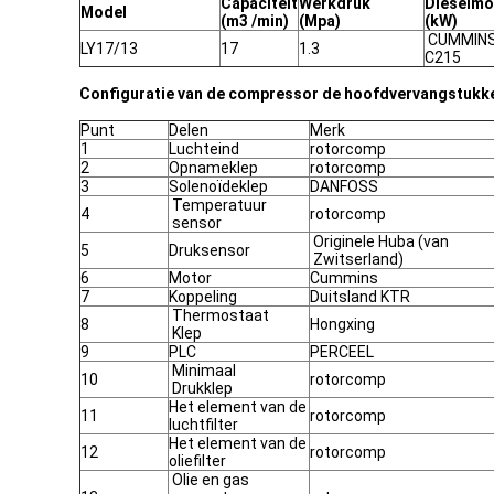
Capaciteit
Werkdruk
Dieselmo
Model
(m3 /min)
(Mpa)
(kW)
CUMMINS
LY17/13
17
1.3
C215
Configuratie van de compressor de hoofdvervangstukke
Punt
Delen
Merk
1
Luchteind
rotorcomp
2
Opnameklep
rotorcomp
3
Solenoïdeklep
DANFOSS
Temperatuur
4
rotorcomp
sensor
Originele Huba (van
5
Druksensor
Zwitserland)
6
Motor
Cummins
7
Koppeling
Duitsland KTR
Thermostaat
8
Hongxing
Klep
9
PLC
PERCEEL
Minimaal
10
rotorcomp
Drukklep
Het element van de
11
rotorcomp
luchtfilter
Het element van de
12
rotorcomp
oliefilter
Olie en gas