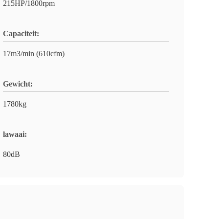
215HP/1800rpm
Capaciteit:
17m3/min (610cfm)
Gewicht:
1780kg
lawaai:
80dB