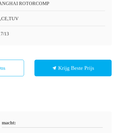
ANGHAI ROTORCOMP
O,CE,TUV
7/13
Ons
Krijg Beste Prijs
macht: