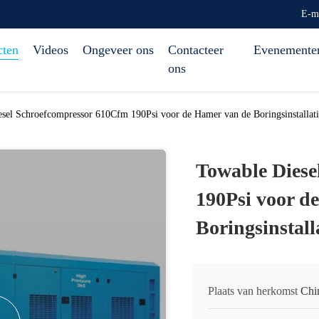
E-m
cten
Videos
Ongeveer ons
Contacteer
Evenemente
ons
sel Schroefcompressor 610Cfm 190Psi voor de Hamer van de Boringsinstalla
Towable Diese
190Psi voor d
Boringsinstal
Plaats van herkomst
Chi