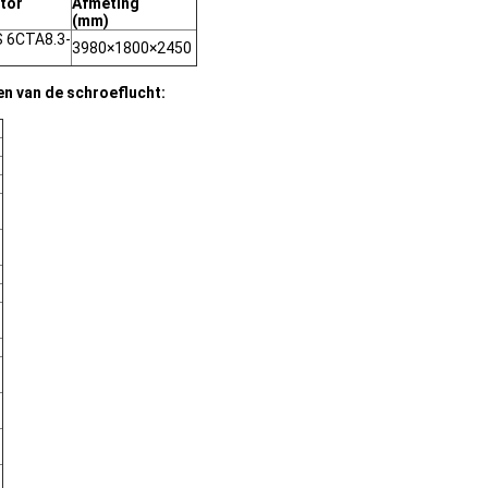
tor
Afmeting
(mm)
 6CTA8.3-
3980×1800×2450
n van de schroeflucht: