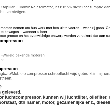
 Ctapillar, Cummins-dieselmotor, less1015% diesel consumptie dan h
et vernietigen.
 moeten nemen om hun werk met hen uit te voeren – waar zij gaan. Ges
h te bewegen – wanneer u bent.
ste grootte en het evenwichtige ontwerp worden verzekerd dat aan sup
ompressor:
hai-Wereld bekende motoren
en;
mpressor:
gbare/Mobiele compressor schroeflucht wijd gebruikt in mijne
strieën.
?
 geleverd.
luchtcompressor, kunnen wij luchtfilter, oliefilter, o
boorstaaf, dth hamer, motor, gezamenlijke enz., diese