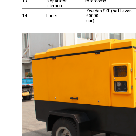
13
separator
rotorcomp
element
Zweden SKF (het Leven
14
Lager
60000
uur)