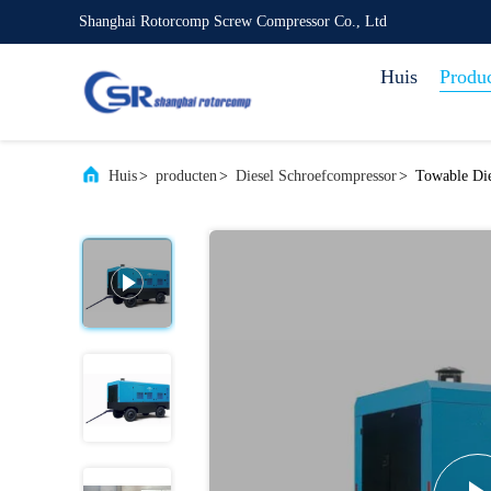
Shanghai Rotorcomp Screw Compressor Co., Ltd
Huis
Produ
Huis
>
producten
>
Diesel Schroefcompressor
>
Towable Die