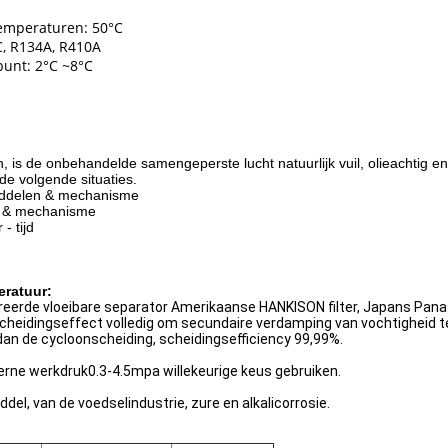
emperaturen: 50°C
, R134A, R410A
punt: 2°C ~8°C
, is de onbehandelde samengeperste lucht natuurlijk vuil, olieachtig e
 de volgende situaties.
middelen & mechanisme
n & mechanisme
- tijd
eratuur:
treerde vloeibare separator Amerikaanse HANKISON filter, Japans Pa
scheidingseffect volledig om secundaire verdamping van vochtigheid t
s dan de cycloonscheiding, scheidingsefficiency 99,99%.
erne werkdruk0.3-4.5mpa willekeurige keus gebruiken.
el, van de voedselindustrie, zure en alkalicorrosie.