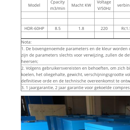
Cpacity
Voltage
Model
Macht KW
verbin
m3/min
V/50Hz
HDR-60HP
8.5
1.8
220
Rc1.
Nota:
1. De bovengenoemde parameters en de kleur worden o
zijn de parameters slechts voor verwijzing, zullen de d
heersen;
2. Volgens gebruikersvereisten en behoeften, om zich bi
koelen, het oliegehalte, gewicht, verschijningsgrootte 
definitieve orde en de technische overeenkomst te ont
3. 1 jaargarantie, 2 jaar garantie voor gekoelde compres