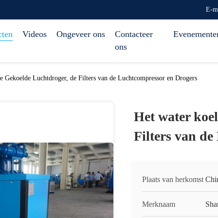
E-m
cten
Videos
Ongeveer ons
Contacteer
Evenemente
ons
e Gekoelde Luchtdroger, de Filters van de Luchtcompressor en Drogers
Het water koe
Filters van d
Plaats van herkomst
Chi
Merknaam
Sha