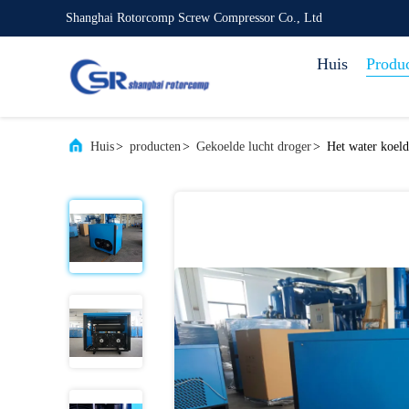
Shanghai Rotorcomp Screw Compressor Co., Ltd
Huis
Produ
Huis
>
producten
>
Gekoelde lucht droger
>
Het water koeld