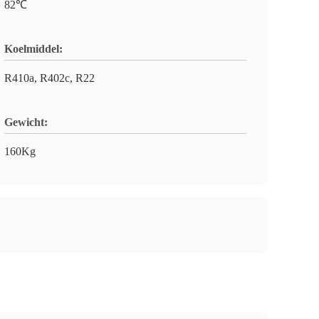
82℃
Koelmiddel:
R410a, R402c, R22
Gewicht:
160Kg