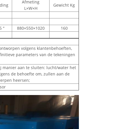
Afmeting
ding
Gewicht Kg
L×W×H
5 ″
880×550×1020
160
ntworpen volgens klantenbehoeften,
efinitieve parameters van de tekeningen
j manier aan te sluiten: lucht/water het
volgens de behoefte om, zullen aan de
werpen heersen;
sor