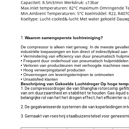
Capaciteit: 8.5m3/min Werkdruk: ≤13bar
Max.inlet temperaturen: 82°C maximum Omringende T
Min.Ambient Temperaturen: 5°C koelmiddel: R22, R407C
Koeltype: Lucht-cooled&-lucht Met water gekoeld Dauw
1.
Waarom samengeperste luchtreiniging?
De compressor is alleen niet genoeg. In de meeste gevallen
industriële toepassingen en kon direct of indirectlylead aan
• Vermindering van efficiency van duur pneumatisch hulp
• Frequent duur onderhoud van pneumatisch hulpmiddele
• Verloren van productieuren met verhoogde machines neer 
• Hoog verwerpingstarief producten
• Onvermogen om leveringstermijnen te ontmoeten
• Unsatisfied klanten
Beschrijving van Gekoelde Luchtdroger Op hoge temp
1. De compressordroger die van Shanghai rotorcomp gefil
van om duurzaamheid en stabiliteit te houden. Gas-liquid 
belangrijke rol van het het drogen effect, het efficiënter i
2. De gegalvaniseerde systemen die van koperleidingen int
3. Gemaakt van roestvrij staalbuizenstelsel voor geneesmidd