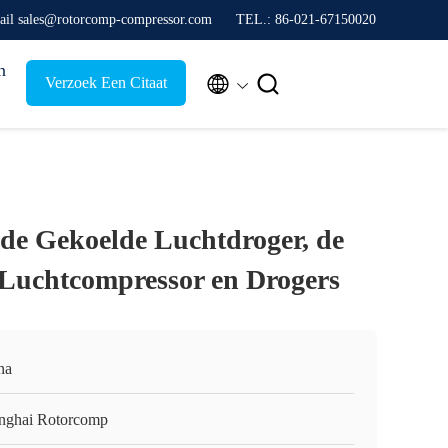
ail sales@rotorcomp-compressor.com
TEL.: 86-021-67150020
n


Verzoek Een Citaat
lde Gekoelde Luchtdroger, de
e Luchtcompressor en Drogers
na
nghai Rotorcomp