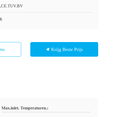
O,CE.TUV.BV
R
Ons
Krijg Beste Prijs
Max.inlet. Temperaturen.: