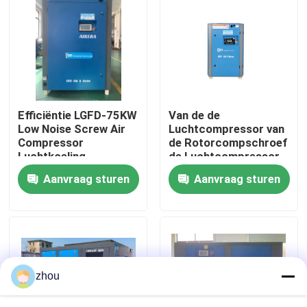
Ongeveer ons
Fabrieksreis
Efficiëntie LGFD-75KW
Van de de
Kwaliteitscontrole
Low Noise Screw Air
Luchtcompressor van
Compressor
de Rotorcompschroef
Luchtkoeling
de Luchtcompressor
Contacteer ons
Met motor voor
Aanvraag sturen
Aanvraag sturen
Gesmeerde Olie
Nieuws
Gevallen
zhou
Verzoek om een Citaat