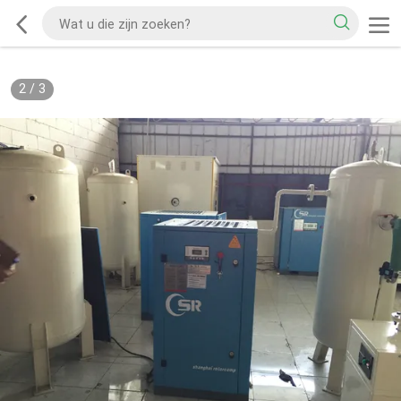
2
/
3