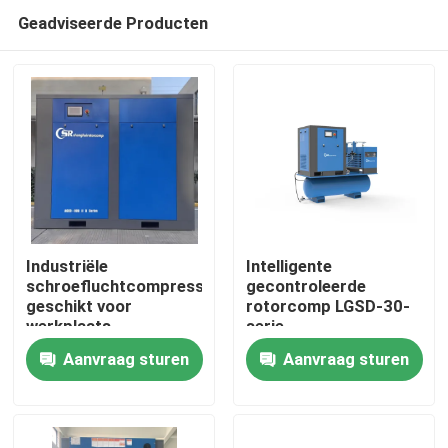
Geadviseerde Producten
Industriële
Intelligente
schroefluchtcompressor
gecontroleerde
geschikt voor
rotorcomp LGSD-30-
Huis
werkplaats
serie
Energiebesparende
Aanvraag sturen
Aanvraag sturen
roterende
Producten
luchtschroefcompressor
Videos