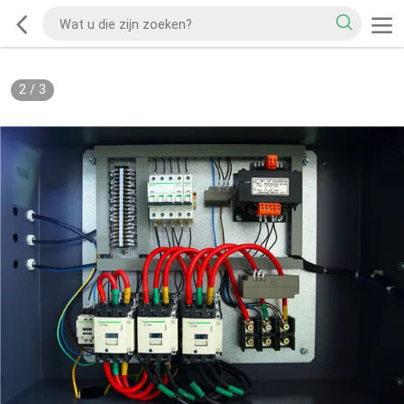
2
/
3