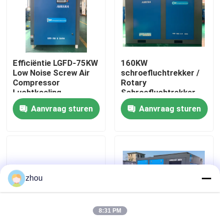
Ongeveer ons
Fabrieksreis
Efficiëntie LGFD-75KW
160KW
Low Noise Screw Air
schroefluchtrekker /
Compressor
Rotary
Kwaliteitscontrole
Luchtkoeling
Schroefluchtrekker
met 90L Intelligent
Aanvraag sturen
Aanvraag sturen
Controller
Contacteer ons
Nieuws
zhou
Gevallen
8:31 PM
Verzoek om een Citaat