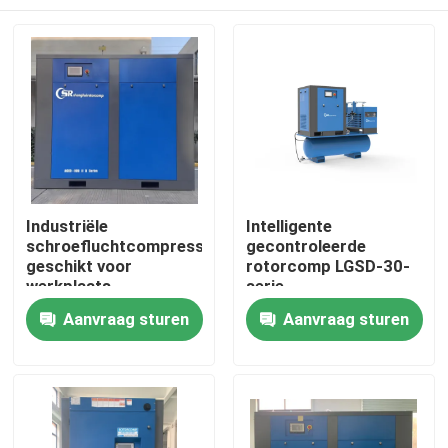
Industriële
Intelligente
schroefluchtcompressor
gecontroleerde
geschikt voor
rotorcomp LGSD-30-
werkplaats
serie
Energiebesparende
Huis
Aanvraag sturen
Aanvraag sturen
roterende
luchtschroefcompressor
Producten
Videos