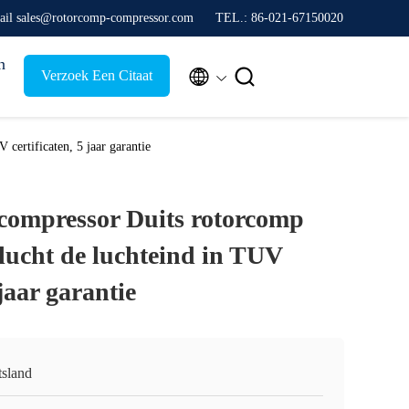
ail sales@rotorcomp-compressor.com
TEL.: 86-021-67150020
n


Verzoek Een Citaat
certificaten, 5 jaar garantie
compressor Duits rotorcomp
flucht de luchteind in TUV
 jaar garantie
tsland