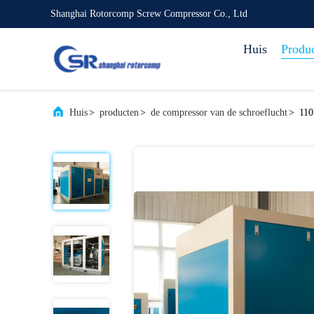
Shanghai Rotorcomp Screw Compressor Co., Ltd
Huis
Produ
Huis
>
producten
>
de compressor van de schroeflucht
>
110