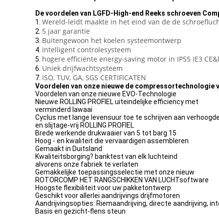
De voordelen van LGFD-High-end Reeks schroeven Com
Wereld-leidt maakte in het eind van de de schroeflu
1.
5 jaar garantie
2.
Buitengewoon het koelen systeemontwerp
3.
Intelligent controlesysteem
4.
hogere efficiënte energy-saving motor in IP55 IE3 CE
5.
Uniek drijfwachtsysteem
6.
ISO, TUV, GA, SGS CERTIFICATEN
7.
Voordelen van onze nieuwe de compressortechnologie v
Voordelen van onze nieuwe EVO-Technologie
Nieuwe ROLLING PROFIEL uiteindelijke efficiency met
verminderd lawaai
Cyclus met lange levensuur toe te schrijven aan verhoog
en slijtage-vrij ROLLING PROFIEL
Brede werkende drukwaaier van 5 tot barg 15
Hoog - en kwaliteit die vervaardigen assembleren
Gemaakt in Duitsland
Kwaliteitsborging? banktest van elk luchteind
alvorens onze fabriek te verlaten
Gemakkelijke toepassingsselectie met onze nieuw
ROTORCOMP HET RANGSCHIKKEN VAN LUCHTsoftware
Hoogste flexibiliteit voor uw pakketontwerp
Geschikt voor allerlei aandrijvings drijfmotoren
Aandrijvingsopties: Riemaandrijving, directe aandrijving, in
Basis en gezicht-flens steun