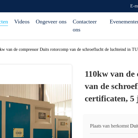
E-m
cten
Videos
Ongeveer ons
Contacteer
Evenemente
ons
kw van de compressor Duits rotorcomp van de schroeflucht de luchteind in TUV 
110kw van de 
van de schroe
certificaten, 5
Plaats van herkomst
Dui