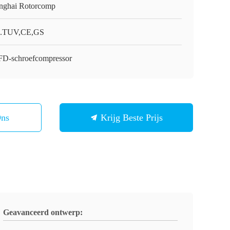
nghai Rotorcomp
.TUV,CE,GS
D-schroefcompressor
Ons
Krijg Beste Prijs
Geavanceerd ontwerp: