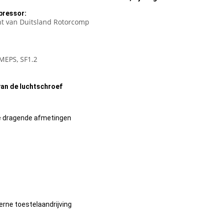
pressor:
cht van Duitsland Rotorcomp
&MEPS, SF1.2
an de luchtschroef
de dragende afmetingen
terne toestelaandrijving