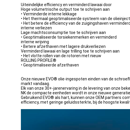
Uiteindelijke efficiency en verminderd lawaai door
Hoge volumetrische output toe te schrijven aan
• Verminderde interne lekkage
• Het thermaal geoptimaliseerde systeem van de olieinject
• Het betere de efficiency van de zuigingshaven verminder
interne verliezen
Lage machtsconsumptie toe te schrijven aan
• Geoptimaliseerde torsiekenmerken en verminderd
interne wrijving
• Betere afzethaven met lagere drukverliezen
Verminderd lawaai en lage trilling toe te schrijven aan
• Het vlotte rollen van de rotoren met nieuw
ROLLING PROFILE®
• Geoptimaliseerde afzethaven
Onze nieuwe EVO® olie-ingespoten einden van de schroefluc
markt vandaag.
Elk van onze 30+-jarenervaring in de levering van onze bek
NK de compacte eenheden wordt in onze nieuwe generati
Gebruikend EVO® als hart, kunnen onze OEM partners co
efficiency, met geringe geluidssterkte, bij de hoogste kwal