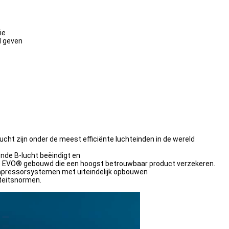
ie
d geven
ht zijn onder de meest efficiënte luchteinden in de wereld
ende B-lucht beëindigt en
e EVO® gebouwd die een hoogst betrouwbaar product verzekeren.
mpressorsystemen met uiteindelijk opbouwen
iteitsnormen.